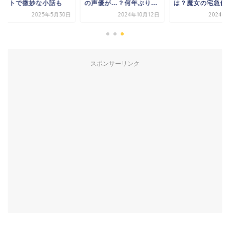
イトで微妙な小話も
の声優が…？何年ぶり...
は？魔女の宅急便も
2025年5月30日
2024年10月12日
2024年4月
スポンサーリンク