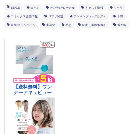
BS/CS
まとめ
カンテレ/ローカル
キャスト情報
キャラ
コミックス発売情報
ジブリ関連
ランキング（人気投票）
予想
企画/キャンペーン
実写化
感想
特番（連休/特集）
番外編