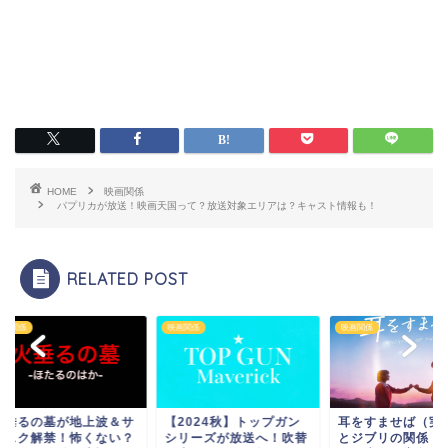
HOME
映画関係
パプリカが放送！映画天国って？放送対象エリアは？キャスト情報も！
RELATED POST
関係
映画関係
映画関係
垂るの墓が地上波＆サ
【2024秋】トップガン
耳をすませば（実写
スク解禁！怖くない？
シリーズが放送へ！吹替
とジブリの関係・繋