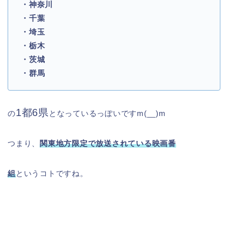
・神奈川
・千葉
・埼玉
・栃木
・茨城
・群馬
1都6県
の
となっているっぽいですm(__)m
つまり、
関東地方限定で放送されている映画番
組
というコトですね。