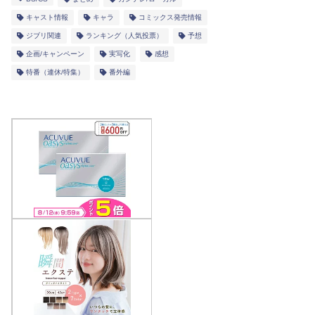
キャスト情報
キャラ
コミックス発売情報
ジブリ関連
ランキング（人気投票）
予想
企画/キャンペーン
実写化
感想
特番（連休/特集）
番外編