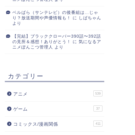
ベルばら（サンテレビ）の後番組は…じゃ
り？放送期間や声優情報も！
に
しばちゃん
より
【完結】ブラッククローバー390話〜392話
の見所＆感想！ありがとう！
に
気になるア
ニメぽんこつ管理人
より
カテゴリー
アニメ
539
ゲーム
37
コミックス/漫画関係
411