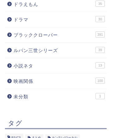
ドラえもん
35
ドラマ
30
ブラッククローバー
391
ルパン三世シリーズ
39
小説ネタ
13
映画関係
100
未分類
1
タグ
BS/CS
まとめ
カンテレ/ローカル