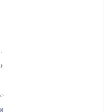
ル』
ま
が
誕