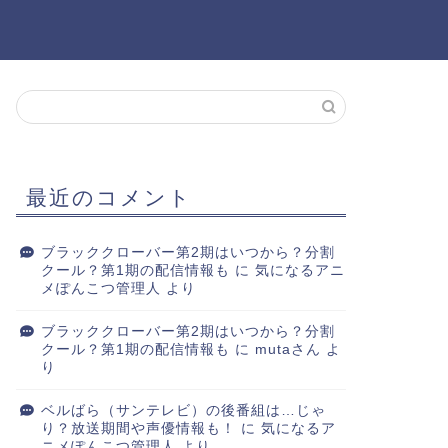
最近のコメント
ブラッククローバー第2期はいつから？分割
クール？第1期の配信情報も
に
気になるアニ
メぽんこつ管理人
より
ブラッククローバー第2期はいつから？分割
クール？第1期の配信情報も
に
mutaさん
よ
り
ベルばら（サンテレビ）の後番組は…じゃ
り？放送期間や声優情報も！
に
気になるア
ニメぽんこつ管理人
より