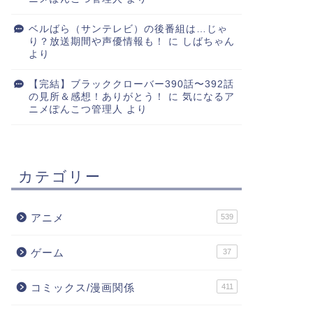
ベルばら（サンテレビ）の後番組は…じゃ
り？放送期間や声優情報も！
に
しばちゃん
より
【完結】ブラッククローバー390話〜392話
の見所＆感想！ありがとう！
に
気になるア
ニメぽんこつ管理人
より
カテゴリー
アニメ
539
ゲーム
37
コミックス/漫画関係
411