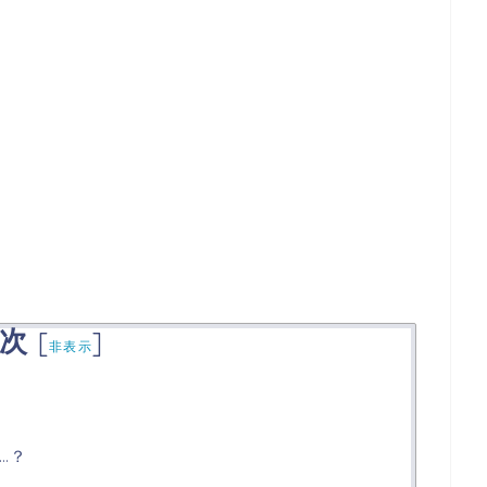
次
[
]
非表示
…？