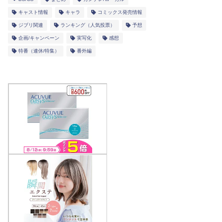
キャスト情報
キャラ
コミックス発売情報
ジブリ関連
ランキング（人気投票）
予想
企画/キャンペーン
実写化
感想
特番（連休/特集）
番外編