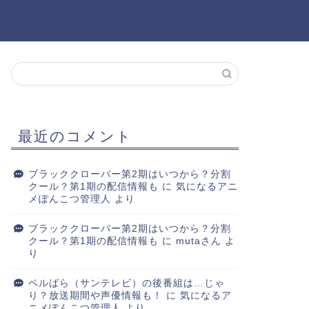
最近のコメント
ブラッククローバー第2期はいつから？分割
クール？第1期の配信情報も
に
気になるアニ
メぽんこつ管理人
より
ブラッククローバー第2期はいつから？分割
クール？第1期の配信情報も
に
mutaさん
よ
り
ベルばら（サンテレビ）の後番組は…じゃ
り？放送期間や声優情報も！
に
気になるア
ニメぽんこつ管理人
より