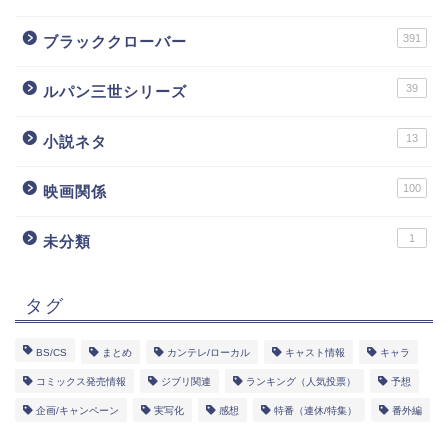
391
ブラッククローバー
39
ルパン三世シリーズ
13
小説ネタ
100
映画関係
1
未分類
タグ
BS/CS
まとめ
カンテレ/ローカル
キャスト情報
キャラ
コミックス発売情報
ジブリ関連
ランキング（人気投票）
予想
企画/キャンペーン
実写化
感想
特番（連休/特集）
番外編