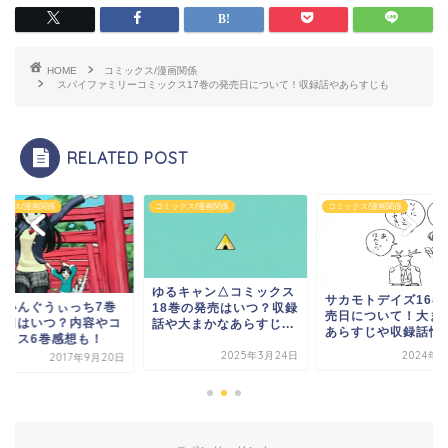
HOME
コミックス/漫画関係
スパイファミリーコミックス17巻の発売日について！収録話やあらすじも
RELATED POST
ックス/漫画関係
コミックス/漫画関係
コミックス/漫画関係
るキャン△コミックス
サカモトデイズ16巻の発
ふらいんぐうぃっち
8巻の発売はいつ？収録
売日について！大まかな
発売日はいつ？内容
や大まかなあらすじ...
あらすじや収録話情報...
ミックス6巻感想も
2025年3月24日
2024年1月6日
2017年9