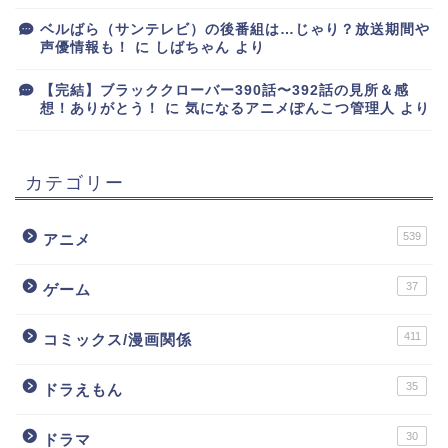
ベルばら（サンテレビ）の後番組は…じゃり？放送期間や
声優情報も！
に
しばちゃん
より
【完結】ブラッククローバー390話〜392話の見所＆感
想！ありがとう！
に
気になるアニメぽんこつ管理人
より
カテゴリー
539
アニメ
37
ゲーム
411
コミックス/漫画関係
35
ドラえもん
30
ドラマ