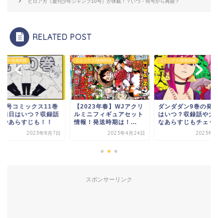
ヒロアカ（週刊少年ジャンプ10号）が休載！？いつ・何号から再開？
RELATED POST
コミックス/漫画関係
コミックス/漫画関係
コミックス/漫画関係
【2023年春】WJアクリ
ダンダダン9巻の発売日
怪獣8号コミック
ルミニフィギュアセット
はいつ？収録話や大まか
の発売日はいつ
情報！発送時期は！...
なあらすじもチェック！
情報やあらすじ
2023年4月24日
2023年1月5日
20
スポンサーリンク