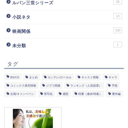
39
ルパン三世シリーズ
13
小説ネタ
100
映画関係
1
未分類
タグ
BS/CS
まとめ
カンテレ/ローカル
キャスト情報
キャラ
コミックス発売情報
ジブリ関連
ランキング（人気投票）
予想
企画/キャンペーン
実写化
感想
特番（連休/特集）
番外編