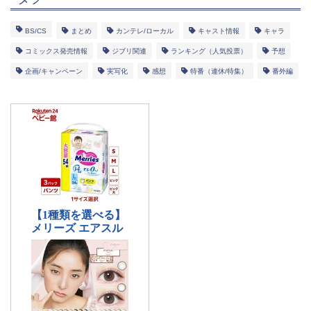
BS/CS
まとめ
カンテレ/ローカル
キャスト情報
キャラ
コミックス発売情報
ジブリ関連
ランキング（人気投票）
予想
企画/キャンペーン
実写化
感想
特番（連休/特集）
番外編