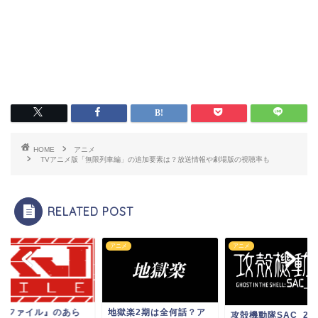
HOME
アニメ
TVアニメ版「無限列車編」の追加要素は？放送情報や劇場版の視聴率も
RELATED POST
メ
アニメ
アニメ
獄楽2期は全何話？ア
『KJファイル』のあ
攻殻機動隊SAC_2045に