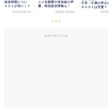
メ化範囲や追加組の声
すじや放送時期につ
不安・不満の声が多い？
、特別読切情報も！
て！キャストが渋い
キャストは完璧？
2026年1月29日
2020年4月2日
2022年5
スポンサーリンク