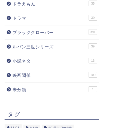
ドラえもん
35
ドラマ
30
ブラッククローバー
391
ルパン三世シリーズ
39
小説ネタ
13
映画関係
100
未分類
1
タグ
BS/CS
まとめ
カンテレ/ローカル