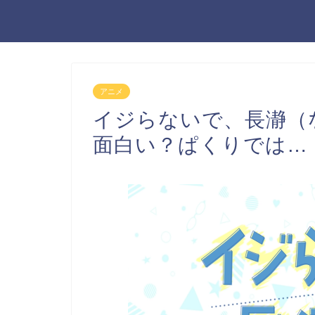
アニメ
イジらないで、長瀞（
面白い？ぱくりでは…