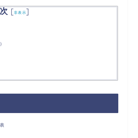
次
[
]
非表示
）
表