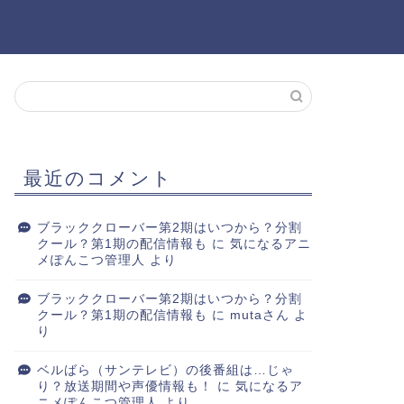
最近のコメント
ブラッククローバー第2期はいつから？分割
クール？第1期の配信情報も
に
気になるアニ
メぽんこつ管理人
より
ブラッククローバー第2期はいつから？分割
クール？第1期の配信情報も
に
mutaさん
よ
り
ベルばら（サンテレビ）の後番組は…じゃ
り？放送期間や声優情報も！
に
気になるア
ニメぽんこつ管理人
より