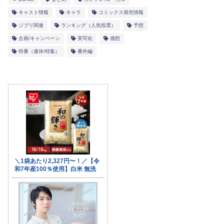
キャスト情報
キャラ
コミックス発売情報
ジブリ関連
ランキング（人気投票）
予想
企画/キャンペーン
実写化
感想
特番（連休/特集）
番外編