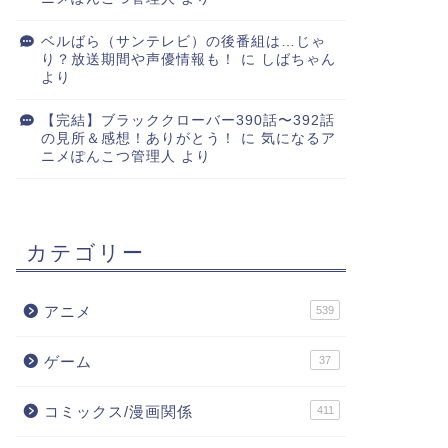
ベルばら（サンテレビ）の後番組は…じゃ
り？放送期間や声優情報も！
に
しばちゃん
より
【完結】ブラッククローバー390話〜392話
の見所＆感想！ありがとう！
に
気になるア
ニメぽんこつ管理人
より
カテゴリー
アニメ
539
ゲーム
37
コミックス/漫画関係
411