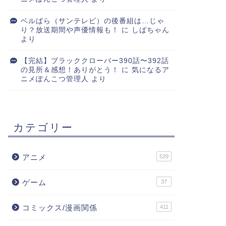
ベルばら（サンテレビ）の後番組は…じゃ
り？放送期間や声優情報も！
に
しばちゃん
より
【完結】ブラッククローバー390話〜392話
の見所＆感想！ありがとう！
に
気になるア
ニメぽんこつ管理人
より
カテゴリー
アニメ
539
ゲーム
37
コミックス/漫画関係
411