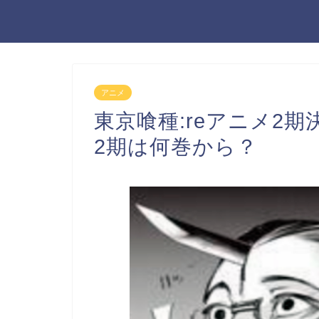
アニメ
東京喰種:reアニメ2
2期は何巻から？