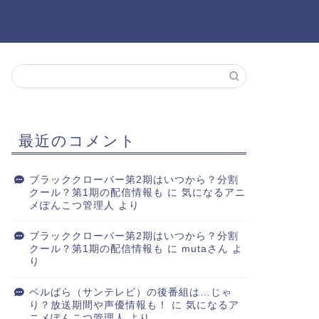
最近のコメント
ブラッククローバー第2期はいつから？分割
クール？第1期の配信情報も
に
気になるアニ
メぽんこつ管理人
より
ブラッククローバー第2期はいつから？分割
クール？第1期の配信情報も
に
mutaさん
よ
り
ベルばら（サンテレビ）の後番組は…じゃ
り？放送期間や声優情報も！
に
気になるア
ニメぽんこつ管理人
より