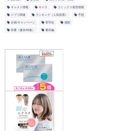
キャスト情報
キャラ
コミックス発売情報
ジブリ関連
ランキング（人気投票）
予想
企画/キャンペーン
実写化
感想
特番（連休/特集）
番外編