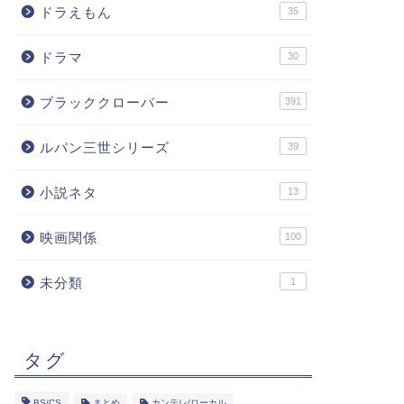
ドラえもん
35
ドラマ
30
ブラッククローバー
391
ルパン三世シリーズ
39
小説ネタ
13
映画関係
100
未分類
1
タグ
BS/CS
まとめ
カンテレ/ローカル