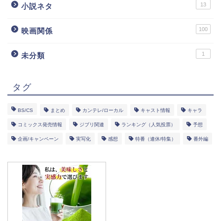
13
小説ネタ
100
映画関係
1
未分類
タグ
BS/CS
まとめ
カンテレ/ローカル
キャスト情報
キャラ
コミックス発売情報
ジブリ関連
ランキング（人気投票）
予想
企画/キャンペーン
実写化
感想
特番（連休/特集）
番外編