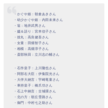
・かぐや姫：朝倉あきさん
・幼少かぐや姫：内田未来さん
・翁：地井武男さん
・媼＆語り：宮本信子さん
・捨丸：高良健吾さん
・女童：田畑智子さん
・相模：高畑淳子さん
・斎部秋田：立川志の輔さん
・石作皇子：上川隆也さん
・阿部右大臣：伊集院光さん
・大伴大納言：宇崎竜童さん
・車持皇子：橋爪功さん
・石上中納言：古城環さん
・北の方：朝丘雪路さん
・御門：中村七之助さん