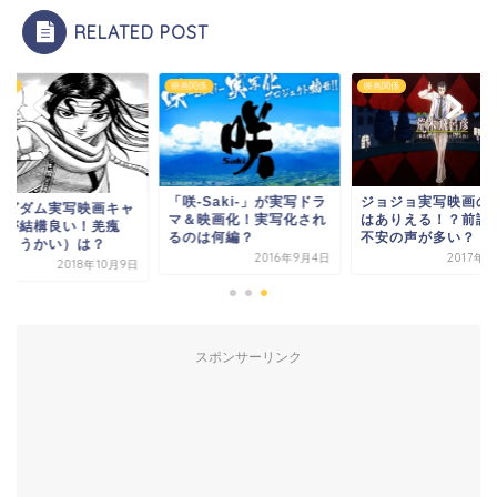
RELATED POST
関係
映画関係
映画関係
-Saki-」が実写ドラ
ジョジョ実写映画の続編
キングダム実写映画
＆映画化！実写化され
はありえる！？前評判は
ストが結構良い！羌
のは何編？
不安の声が多い？
（きょうかい）は？
2016年9月4日
2017年6月7日
2018年1
スポンサーリンク