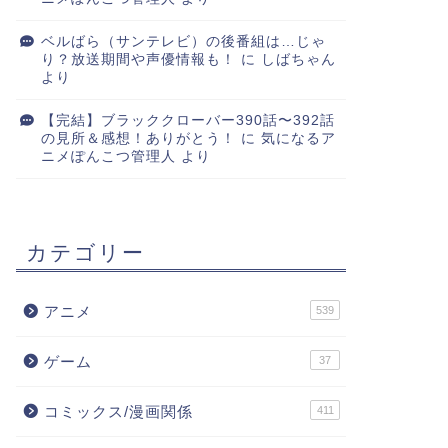
ベルばら（サンテレビ）の後番組は…じゃ
り？放送期間や声優情報も！
に
しばちゃん
より
【完結】ブラッククローバー390話〜392話
の見所＆感想！ありがとう！
に
気になるア
ニメぽんこつ管理人
より
カテゴリー
アニメ
539
ゲーム
37
コミックス/漫画関係
411