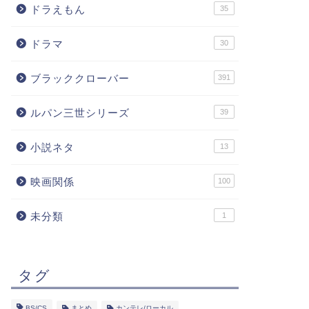
ドラえもん
35
ドラマ
30
ブラッククローバー
391
ルパン三世シリーズ
39
小説ネタ
13
映画関係
100
未分類
1
タグ
BS/CS
まとめ
カンテレ/ローカル