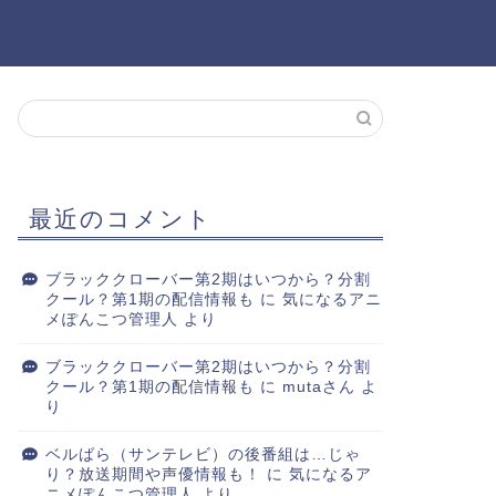
最近のコメント
ブラッククローバー第2期はいつから？分割
クール？第1期の配信情報も
に
気になるアニ
メぽんこつ管理人
より
ブラッククローバー第2期はいつから？分割
クール？第1期の配信情報も
に
mutaさん
よ
り
ベルばら（サンテレビ）の後番組は…じゃ
り？放送期間や声優情報も！
に
気になるア
ニメぽんこつ管理人
より