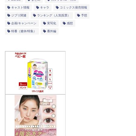
キャスト情報
キャラ
コミックス発売情報
ジブリ関連
ランキング（人気投票）
予想
企画/キャンペーン
実写化
感想
特番（連休/特集）
番外編