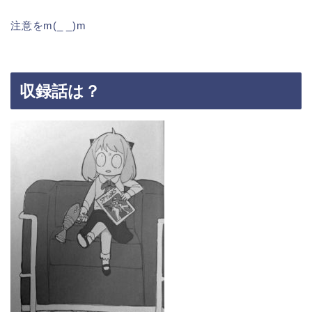
注意をm(_ _)m
収録話は？