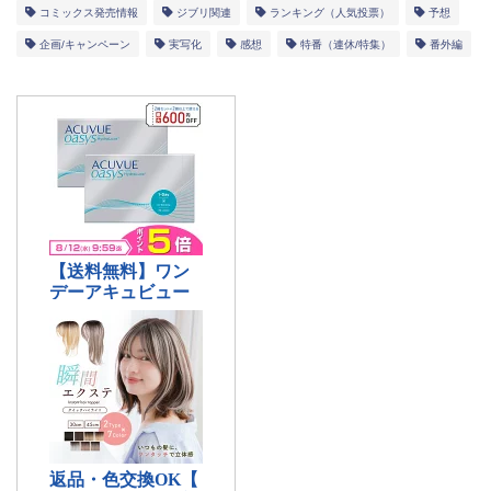
コミックス発売情報
ジブリ関連
ランキング（人気投票）
予想
企画/キャンペーン
実写化
感想
特番（連休/特集）
番外編