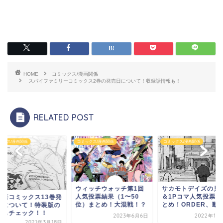
HOME
コミックス/漫画関係
スパイファミリーコミックス2巻の発売日について！収録話情報も！
RELATED POST
ックス/漫画関係
コミックス/漫画関係
コミックス/漫画関係
ウィッチウォッチ第1回
サカモトデイズの見
人気投票結果（1〜50
＆1Pコマ人気投票結
物語コミックス13巻発
位）まとめ！大混戦！？
とめ！ORDER、動..
日について！特装版の
典もチェック！！
2023年6月6日
2022年11
2021年3月18日